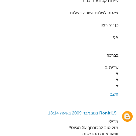
שירות קל ונעים לבת
צאתה לשלום ושובה בשלום
כן יהי רצון
אמן
בברכה
שרית-ב
♥
♥
♥
השב
15 בנובמבר 2009 בשעה 13:14
Roniti
מרילין
מזל טוב לבכורתך על הגיוס!!
ווואוו איזה התרגשות