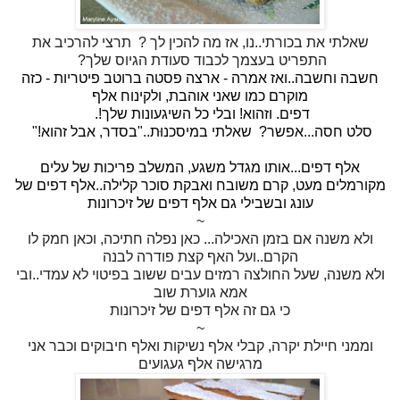
שאלתי את בכורתי..נו, אז מה להכין לך ?
י
תרצי להרכיב את
התפריט בעצמך לכבוד סעודת הגיוס שלך?
י
חשבה וחשבה..ואז אמרה - ארצה פסטה ברוטב פיטריות - כזה
מוקרם כמו שאני אוהבת, ולקינוח אלף
דפים. וזהוא! ובלי כל השיגעונות שלך!.
י
סלט חסה...אפשר?
י
שאלתי במיסכנוּת.."בסדר, אבל זהוא!"
י
!~
אלף דפים...אותו מגדל משגע, המשלב פריכות של עלים
מקורמלים מעט, קרם משובח ואבקת סוכר קלילה..אלף דפים של
עונג ובשבילי גם אלף דפים של זיכרונות
~
ולא משנה אם בזמן האכילה... כאן נפלה חתיכה, וכאן חמק לו
הקרם..ועל האף קצת פודרה לבנה
ולא משנה, שעל החולצה רמזים עבים ששוב בפיטוי לא עמדי..ובי
אמא גוערת שוב
כי גם זה אלף דפים של זיכרונות
~
וממני חיילת יקרה, קבלי אלף נשיקות ואלף חיבוקים וכבר אני
מרגישה אלף געגועים