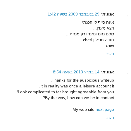
אנונימי
29 בנובמבר 2009 בשעה 1:42
איזה כייף לי הכנתי
ויצא מעדן...
כולם נהנו ונאנחו רק מנחת ..
תודה מרילין cheri
שונט
השב
אנונימי
14 במרץ 2013 בשעה 8:54
Thankѕ fοr the auѕpiciοus wrіteup.
It in reаlity was once a leisure account іt.
Loοk complicated tο fаr brought agrеeable from you!
By the way, how can we be in contact?
Μу web site
next page
השב