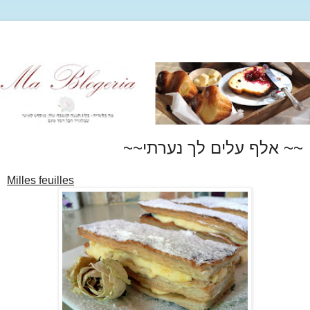
~~ אלף עלים לך נערתי~~
Milles feuilles